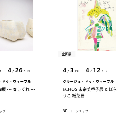
企画展
4
26
4
3
4
12
T
SUN
FRI
SUN
・ドゥ・ヴィーブル
クラージュ・ドゥ・ヴィーブル
 --- 春しぐれ ---
ECHOS 末宗美香子展 & ぽ
うこ 紙芝居
3F
ップ
ショップ