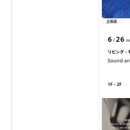
企画展
6
26
FR
リビング・
Sound an
1F・2F