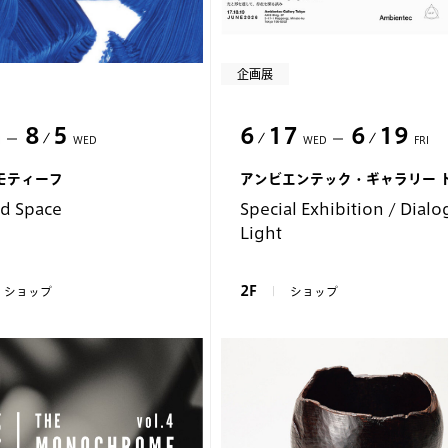
企画展
8
5
6
17
6
19
I
WED
WED
FRI
モティーフ
アンビエンテック・ギャラリー 
d Space
Special Exhibition / Dialo
Light
2F
ショップ
ショップ