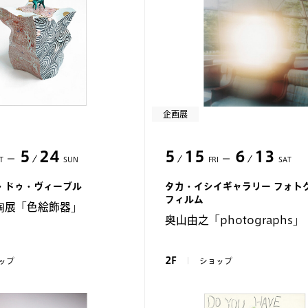
企画展
5
24
5
15
6
13
T
SUN
FRI
SAT
・ドゥ・ヴィーブル
タカ・イシイギャラリー フォト
フィルム
陶展「色絵飾器」
奥山由之「photographs」
2F
ップ
ショップ