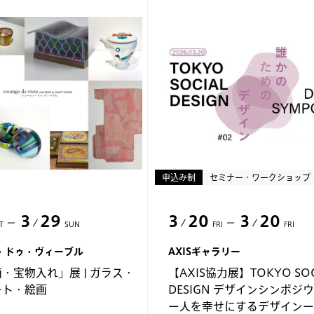
申込み制
セミナー・ワークショップ
3
29
3
20
3
20
T
SUN
FRI
FRI
・ドゥ・ヴィーブル
AXISギャラリー
・宝物入れ」展 | ガラス・
【AXIS協力展】TOKYO SOC
ート・絵画
DESIGN デザインシンポジウ
ー人を幸せにするデザイン