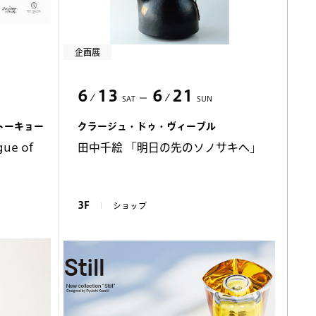
企画展
6
13
6
21
SAT
SUN
トーキョー
クラージュ・ドゥ・ヴィーブル
gue of
田中千絵 「明日の先のソノサキヘ」
3F
ショップ