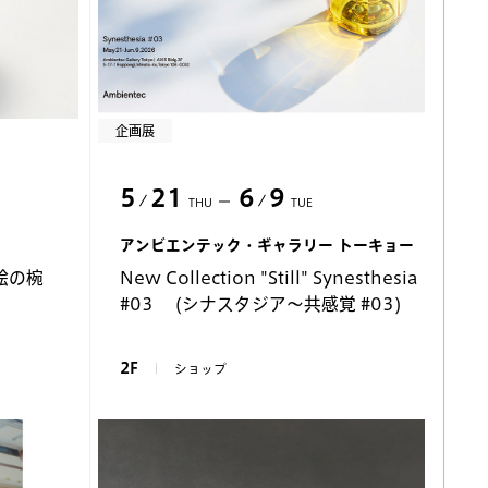
企画展
5
21
6
9
THU
TUE
アンビエンテック・ギャラリー トーキョー
絵の椀
New Collection "Still" Synesthesia
#03 (シナスタジア〜共感覚 #03)
2F
ショップ