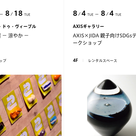
8
18
8
4
8
4
TUE
TUE
TUE
・ドゥ・ヴィーブル
AXISギャラリー
 − 涼やか −
AXIS×JIDA 親子向けSDG
ークショップ
4F
ップ
レンタルスペース