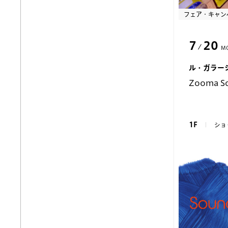
フェア・キャン
7
20
M
ル・ガラー
Zooma So
1F
ショ