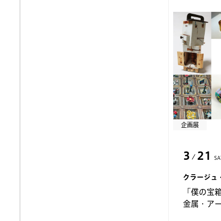
企画展
3
21
SA
クラージュ
「僕の宝箱
金属・ア