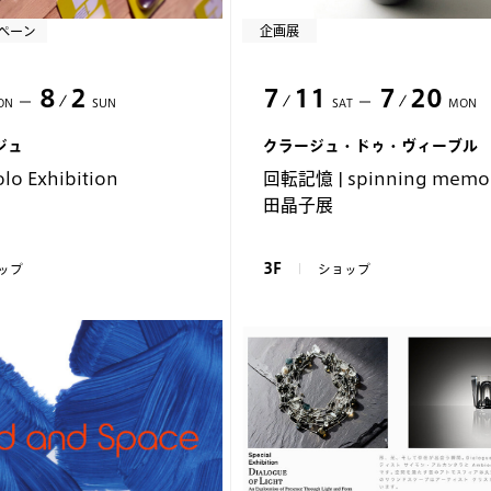
ペーン
企画展
8
2
7
11
7
20
ON
SUN
SAT
MON
ジュ
クラージュ・ドゥ・ヴィーブル
lo Exhibition
回転記憶 | spinning memo
田晶子展
3F
ップ
ショップ