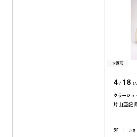
企画展
4
18
SA
クラージュ
片山亜紀 陶展
3F
ショ