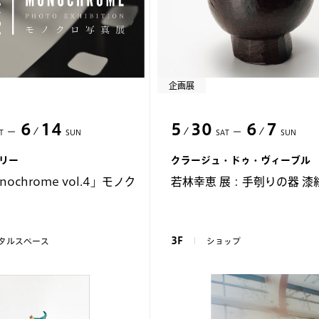
企画展
6
14
5
30
6
7
T
SUN
SAT
SUN
ラリー
クラージュ・ドゥ・ヴィーブル
nochrome vol.4」モノク
若林幸恵 展：手刳りの器 漆
3F
タルスペース
ショップ