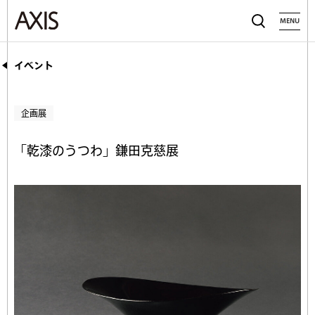
MENU
イベント
企画展
「乾漆のうつわ」鎌田克慈展