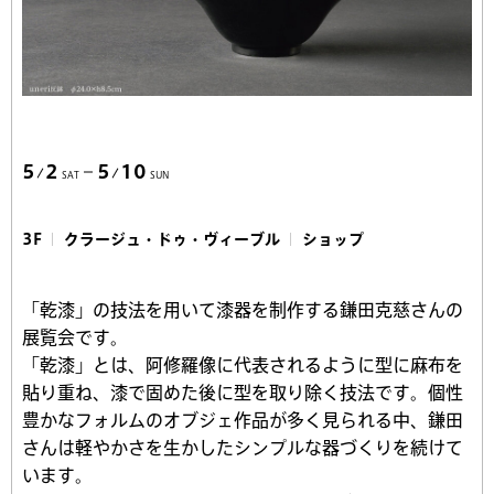
5
2
5
10
SAT
SUN
3F
クラージュ・ドゥ・ヴィーブル
ショップ
「乾漆」の技法を用いて漆器を制作する鎌田克慈さんの
展覧会です。
「乾漆」とは、阿修羅像に代表されるように型に麻布を
貼り重ね、漆で固めた後に型を取り除く技法です。個性
豊かなフォルムのオブジェ作品が多く見られる中、鎌田
さんは軽やかさを生かしたシンプルな器づくりを続けて
います。