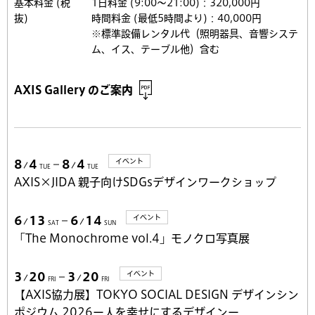
基本料金 (税
1日料金 (9:00〜21:00)：320,000円
抜)
時間料金 (最低5時間より)：40,000円
※標準設備レンタル代（照明器具、音響システ
ム、イス、テーブル他）含む
AXIS Gallery のご案内
イベント
8
4
8
4
TUE
TUE
AXIS×JIDA 親子向けSDGsデザインワークショップ
イベント
6
13
6
14
SAT
SUN
「The Monochrome vol.4」モノクロ写真展
イベント
3
20
3
20
FRI
FRI
【AXIS協力展】TOKYO SOCIAL DESIGN デザインシン
ポジウム 2026ー人を幸せにするデザインー