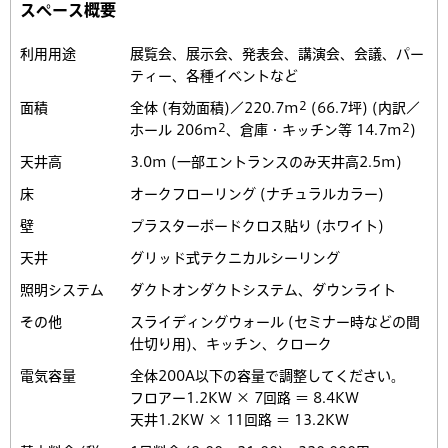
スペース概要
利用用途
展覧会、展示会、発表会、講演会、会議、パー
ティー、各種イベントなど
2
面積
全体 (有効面積)／220.7m
(66.7坪) (内訳／
2
2
ホール 206m
、倉庫・キッチン等 14.7m
)
天井高
3.0m (一部エントランスのみ天井高2.5m)
床
オークフローリング (ナチュラルカラー)
壁
プラスターボードクロス貼り (ホワイト)
天井
グリッド式テクニカルシーリング
照明システム
ダクトオンダクトシステム、ダウンライト
その他
スライディングウォール (セミナー時などの間
仕切り用)、キッチン、クローク
電気容量
全体200A以下の容量で調整してください。
フロアー1.2KW × 7回路 ＝ 8.4KW
天井1.2KW × 11回路 ＝ 13.2KW